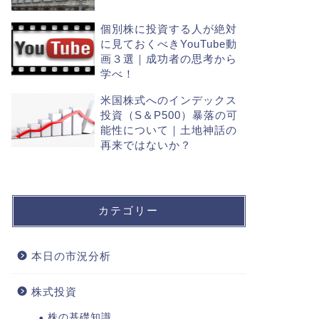
個別株に投資する人が絶対
に見ておくべきYouTube動
画３選｜成功者の思考から
学べ！
米国株式へのインデックス
投資（S＆P500）暴落の可
能性について｜土地神話の
再来ではないか？
カテゴリー
本日の市況分析
株式投資
株の基礎知識