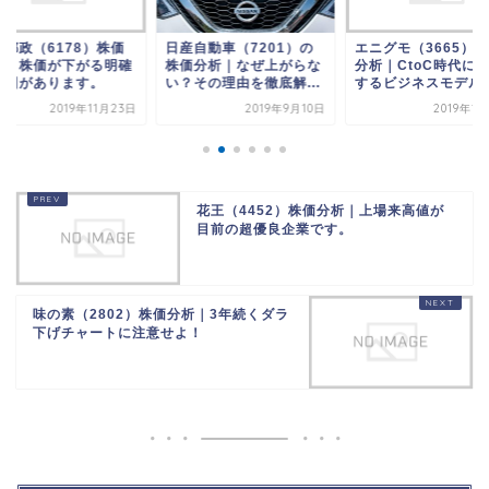
本郵政（6178）株価
日産自動車（7201）の
エニグモ（3665）
析｜株価が下がる明確
株価分析｜なぜ上がらな
分析｜CtoC時代に
原因があります。
い？その理由を徹底解...
するビジネスモデル..
2019年11月23日
2019年9月10日
2019年1
花王（4452）株価分析｜上場来高値が
目前の超優良企業です。
味の素（2802）株価分析｜3年続くダラ
下げチャートに注意せよ！