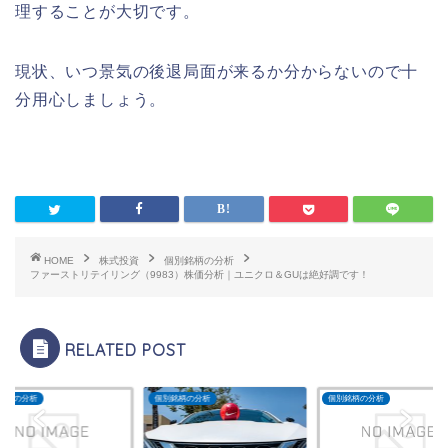
理することが大切です。
現状、いつ景気の後退局面が来るか分からないので十
分用心しましょう。
HOME
株式投資
個別銘柄の分析
ファーストリテイリング（9983）株価分析｜ユニクロ＆GUは絶好調です！
RELATED POST
銘柄の分析
個別銘柄の分析
個別銘柄の分析