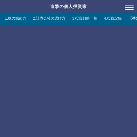
進撃の個人投資家
1.株の始め方
2.証券会社の選び方
3.投資戦略一覧
4.投資記録
【番