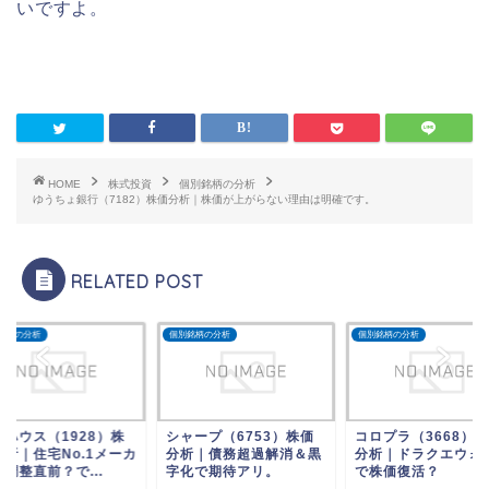
いですよ。
HOME
株式投資
個別銘柄の分析
ゆうちょ銀行（7182）株価分析｜株価が上がらない理由は明確です。
RELATED POST
銘柄の分析
個別銘柄の分析
個別銘柄の分析
水ハウス（1928）株
シャープ（6753）株価
コロプラ（3668）
分析｜住宅No.1メーカ
分析｜債務超過解消＆黒
分析｜ドラクエウォ
調整直前？で...
字化で期待アリ。
で株価復活？