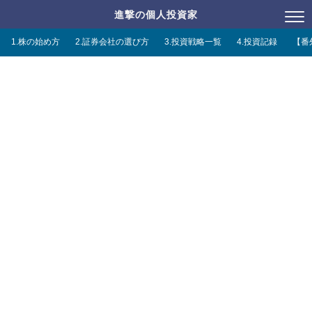
進撃の個人投資家
1.株の始め方
2.証券会社の選び方
3.投資戦略一覧
4.投資記録
【番