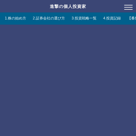
進撃の個人投資家
1.株の始め方
2.証券会社の選び方
3.投資戦略一覧
4.投資記録
【番