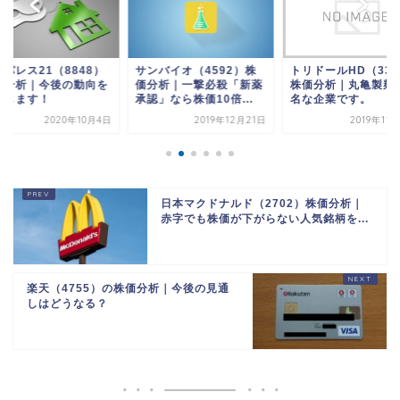
パレス21（8848）
サンバイオ（4592）株
トリドールHD（339
価分析｜今後の動向を
価分析｜一撃必殺「新薬
株価分析｜丸亀製麺
想します！
承認」なら株価10倍...
名な企業です。
2020年10月4日
2019年12月21日
2019年11
日本マクドナルド（2702）株価分析｜
赤字でも株価が下がらない人気銘柄を...
楽天（4755）の株価分析｜今後の見通
しはどうなる？