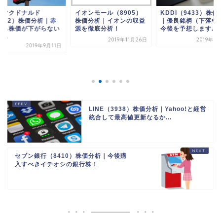
本マクドナルド
イオンモール（8905）
KDDI（9433）株価
2702）株価分析｜赤
株価分析｜イオンの収益
｜優良銘柄（下落中
でも株価が下がらない
源を徹底分析！
今後を予想します...
...
2019年11月26日
2019年9
2019年9月11日
LINE（3938）株価分析｜Yahoo!と経営
統合して最高値更新なるか...
セブン銀行（8410）株価分析｜今後購
入すべきイチオシの銀行株！