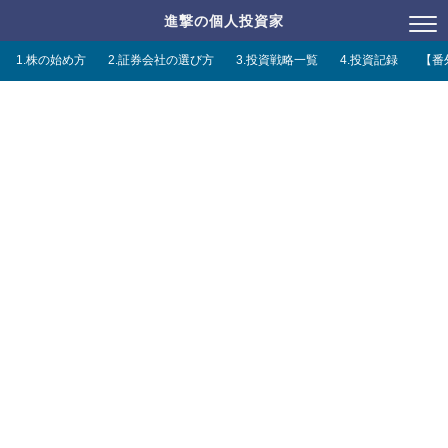
進撃の個人投資家
1.株の始め方
2.証券会社の選び方
3.投資戦略一覧
4.投資記録
【番