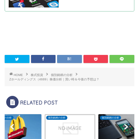
HOME
株式投資
個別銘柄の分析
Zホールディングス（4689）株価分析｜買い時＆今後の予想は？
RELATED POST
銘柄の分析
個別銘柄の分析
個別銘柄の分析