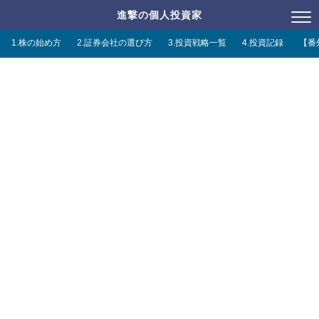
進撃の個人投資家
1.株の始め方
2.証券会社の選び方
3.投資戦略一覧
4.投資記録
【番