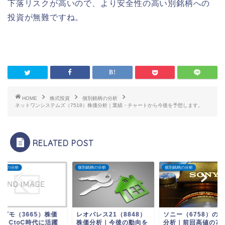
下落リスクが高いので、より安全性の高い別銘柄への
投資が無難ですね。
HOME
株式投資
個別銘柄の分析
ネットワンシステムズ（7518）株価分析｜業績・チャートから今後を予想します。
RELATED POST
銘柄の分析
個別銘柄の分析
個別銘柄の分析
ニグモ（3665）株価
レオパレス21（8848）
ソニー（6758）の
析｜CtoC時代に活躍
株価分析｜今後の動向を
分析｜前回高値の7,0