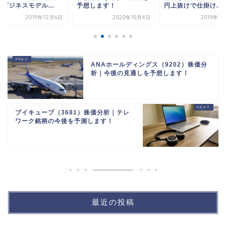
ビジネスモデル...
予想します！
円上抜けで仕掛け...
2019年12月6日
2020年10月4日
2019年9
ANAホールディングス（9202）株価分
析｜今後の見通しを予想します！
ブイキューブ（3681）株価分析｜テレ
ワーク銘柄の今後を予測します！
最近の投稿