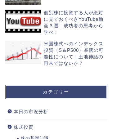
個別株に投資する人が絶対
に見ておくべきYouTube動
画３選｜成功者の思考から
学べ！
米国株式へのインデックス
投資（S＆P500）暴落の可
能性について｜土地神話の
再来ではないか？
カテゴリー
本日の市況分析
株式投資
株の基礎知識