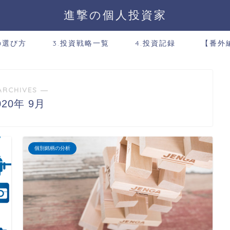
進撃の個人投資家
の選び方
3.投資戦略一覧
4.投資記録
【番外
ARCHIVES ―
020年 9月
個別銘柄の分析