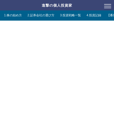
進撃の個人投資家
1.株の始め方
2.証券会社の選び方
3.投資戦略一覧
4.投資記録
【番