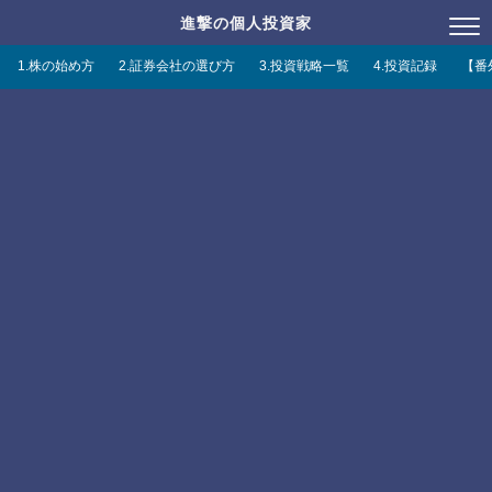
進撃の個人投資家
1.株の始め方
2.証券会社の選び方
3.投資戦略一覧
4.投資記録
【番